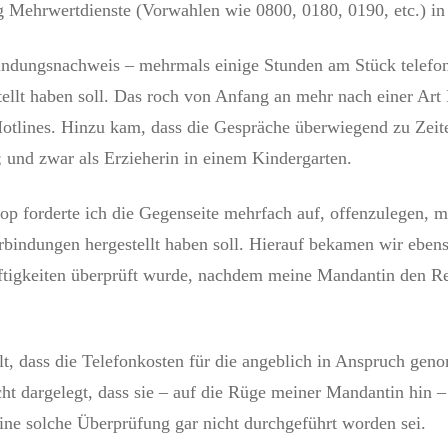
ng Mehrwertdienste (Vorwahlen wie 0800, 0180, 0190, etc.) 
rbindungsnachweis – mehrmals einige Stunden am Stück telefon
ellt haben soll. Das roch von Anfang an mehr nach einer Art
otlines. Hinzu kam, dass die Gespräche überwiegend zu Zeite
 und zwar als Erzieherin in einem Kindergarten.
op forderte ich die Gegenseite mehrfach auf, offenzulegen, 
ndungen hergestellt haben soll. Hierauf bekamen wir ebens
ftigkeiten überprüft wurde, nachdem meine Mandantin den Re
lt, dass die Telefonkosten für die angeblich in Anspruch ge
t dargelegt, dass sie – auf die Rüge meiner Mandantin hin –
ine solche Überprüfung gar nicht durchgeführt worden sei.