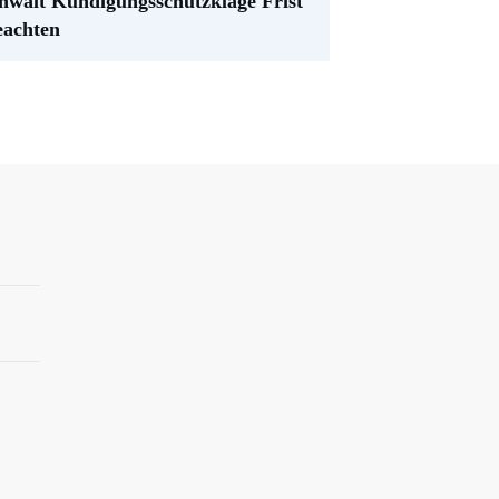
nwalt Kündigungsschutzklage Frist
eachten