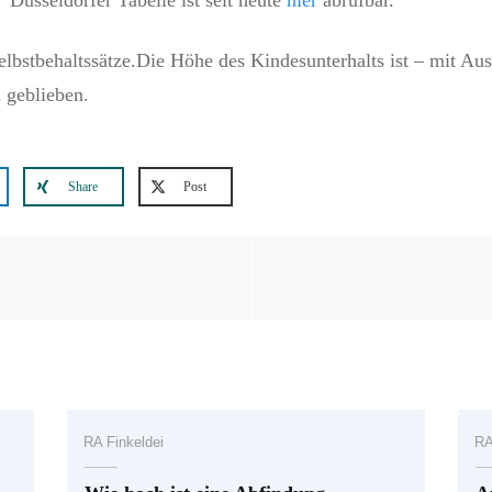
 Düsseldorfer Tabelle ist seit heute
hier
abrufbar.
elbstbehaltssätze.Die Höhe des Kindesunterhalts ist – mit A
 geblieben.
Share
Post
RA Finkeldei
RA